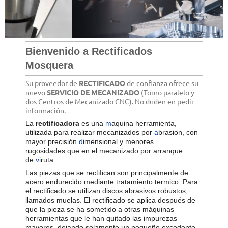
Bienvenido a Rectificados
Mosquera
Su proveedor de
RECTIFICADO
de confianza ofrece su
nuevo
SERVICIO DE MECANIZADO
(Torno paralelo y
dos Centros de Mecanizado CNC). No duden en pedir
información.
La
rectificadora
es una
m
aquina herramienta,
utilizada para realizar mecanizados por
a
brasion, con
mayor precisión
d
imensional y menores
rugosidades que en el mecanizado por arranque
de
v
iruta.
Las piezas que se rectifican son principalmente de
acero endurecido mediante tratamiento termico. Para
el rectificado se utilizan discos abrasivos robustos,
llamados muelas. El rectificado se aplica después de
que la pieza se ha sometido a otras máquinas
herramientas que le han quitado las impurezas
mayores, dejando solamente un pequeño excedente